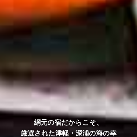
五感に響く、景色と温泉、
全室オーシャンビュー！
「ジュッ」という音が
日本海のエネルギーを
網元の宿だからこそ、
間近に感じる波打ち際の露天風呂
聞こえてきそうな夕陽を眺める
厳選された津軽・深浦の海の幸
心ほどけるくつろぎの客室
おいしい食に出会う旅